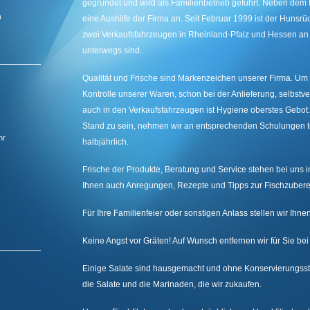
gegründet und wird als Familienbetrieb geführt. Neben dem
)
eine Aushilfe der Firma an. Seit Februar 1999 ist der Hunsrü
zwei Verkaufsfahrzeugen in Rheinland-Pfalz und Hessen an 
unterwegs sind.
Qualität und Frische sind Markenzeichen unserer Firma. Um d
Kontrolle unserer Waren, schon bei der Anlieferung, selbstve
auch in den Verkaufsfahrzeugen ist Hygiene oberstes Gebot
Stand zu sein, nehmen wir an entsprechenden Schulungen t
hr
halbjährlich.
Frische der Produkte, Beratung und Service stehen bei uns 
Ihnen auch Anregungen, Rezepte und Tipps zur Fischzubere
Für Ihre Familienfeier oder sonstigen Anlass stellen wir Ih
Keine Angst vor Gräten! Auf Wunsch entfernen wir für Sie bei 
Einige Salate sind hausgemacht und ohne Konservierungsstoff
die Salate und die Marinaden, die wir zukaufen.