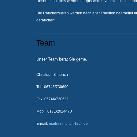
Unsere Fischfilets werden hauptsächlich von Hand filiert und
Die Räuchenwaren werden nach alter Tradition bearbeitet u
geräuchert.
Team
Unser Team berät Sie gerne.
Christoph Zimprich
Tel.: 06746/730690
Fax: 06746/730691
Mobil: 0171/2024478
E-mail:
mail@zimprich-fisch.de