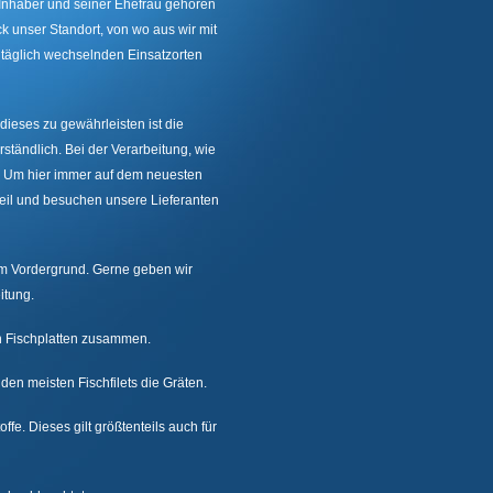
 Inhaber und seiner Ehefrau gehören
ck unser Standort, von wo aus wir mit
täglich wechselnden Einsatzorten
ieses zu gewährleisten ist die
rständlich. Bei der Verarbeitung, wie
. Um hier immer auf dem neuesten
eil und besuchen unsere Lieferanten
im Vordergrund. Gerne geben wir
itung.
nen Fischplatten zusammen.
den meisten Fischfilets die Gräten.
e. Dieses gilt größtenteils auch für