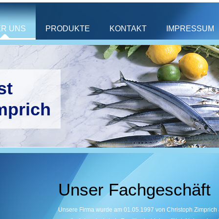
R UNS
PRODUKTE
KONTAKT
IMPRESSUM
st
mprich
Unser Fachgeschäft
Unsere Firma wurde am 01.05.1997 von Christoph Zimprich 